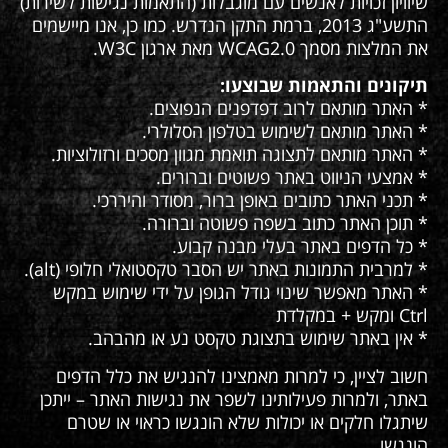
שיוויון זכויות לאנשים עם מוגבלות (התאמות נגישות לשירות)
התשע"ג 2013, ברמת התקן הנדרש. כמו כן, אנו מיישמים
את המלצות מסמך WCAG2.0 מאת ארגון W3C.
תיקונים והתאמות שבוצעו:
* האתר מותאם לרוב דפדפנים הנפוצים.
* האתר מותאם לשימוש בטלפון הסלולרי.
* האתר מותאם לתצוגה תואמת מגוון מסכים ורזולוציות.
* אמצעי הניווט באתר פשוטים וברורים.
* תכני האתר כתובים באופן ברור, מסודר והיררכי.
* תוכן האתר כתוב בשפה פשוטה וברורה.
* כל הדפים באתר בעלי מבנה קבוע.
* למרבית התמונות באתר יש הסבר טקסטואלי חלופי (alt).
* האתר מאפשר שינוי גודל הגופן על ידי שימוש במקש
Ctrl ומקש + במקלדת
* אין באתר שימוש בתצוגת טקסט נע או מהבהב.
חשוב לציין, כי למרות מאמצינו להנגיש את כלל הדפים
באתר, ולמרות פעילותינו לשפר את נגישות האתר – ייתכן
שיתגלו חלקים או יכולות שלא הונגשו כראוי או שטרם
הונגשו.