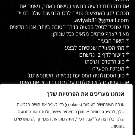
אם נתקלתם בבעיה בנושא נגישות באתר, נשמח אם
תכתבו לנו, באמצעות פנייה לרכז הנגישות שלנו במייל
.
aviyab81@gmail.com
כדי שנוכל לטפל בבעיה בדרך הטובה ביותר, אנו ממליצים
מאוד לצרף פרטים מלאים ככל שניתן:
* תיאור הבעיה
* מהי הפעולה שניסיתם לבצע
* קישור לדף בו גלשתם
* סוג הדפדפן וגרסתו
* מערכת הפעלה
* סוג הטכנולוגיה המסייעת (במידה והשתמשתם)
אנו נעשה ככל שביכולתנו על מנת להנגיש את האתר
בצורה המיטבית ולענות לפניות בצורה המקצועית והמהירה
אנחנו מעריכים את הפרטיות שלך
ביותר.
אנחנו משתמשים בעוגיות (cookies) כדי לשפר את חוויית הגלישה
פרטי רכז הנגישות במשרדנו:
שלך, להציג פרסומות או תוכן מותאמים אישית, ולנתח את התנועה
שם: אביה בן שחר
שלנו. בלחיצה על "קבל הכל", אתה נותן את הסכמתך לשימוש שלנו
דוא”ל:
aviyab81@gmail.com
בעוגיות.